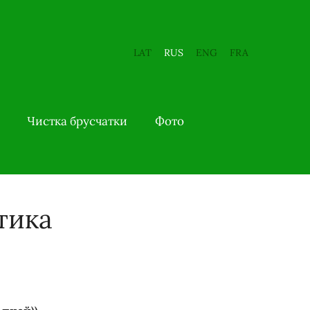
LAT
RUS
ENG
FRA
Чистка брусчатки
Фото
тика