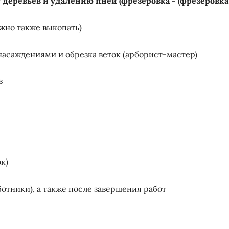
 деревьев и удалению пней (фрезеровка - (фрезеровка
ожно также выкопать)
 насаждениями и обрезка веток (арборист-мастер)
в
ок)
ботники), а также после завершения работ