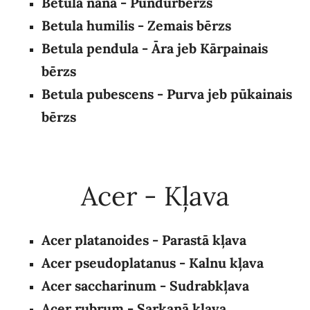
Betula nana - Pundurbērzs
Betula humilis - Zemais bērzs
Betula pendula
- Āra jeb Kārpainais
bērzs
Betula pubescens - Purva jeb pūkainais
bērzs
Acer - Kļava
Acer platanoides - Parastā kļava
Acer pseudoplatanus - Kalnu kļava
Acer saccharinum
- Sudrabkļava
Acer rubrum - Sarkanā kļava