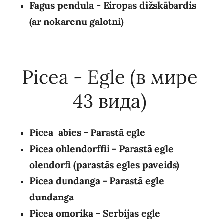
Fagus pendula
-
Eiropas dižskābardis
(ar nokarenu galotni)
Picea - Egle (в мире
43 вида)
Picea abies - Parastā egle
Picea ohlendorffii - Parastā egle
olendorfi (parastās egles paveids)
Picea dundanga
- Parastā egle
dundanga
Picea omorika - Serbijas egle