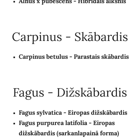
Alnus x pubescens
- Hibrīdais alksnis
Carpinus - Skābardis
Carpinus betulus - Parastais skābardis
Fagus - Dižskābardis
Fagus sylvatica - Eiropas dižskābardis
Fagus purpurea latifolia -
Eiropas
dižskābardis (sarkanlapainā forma)