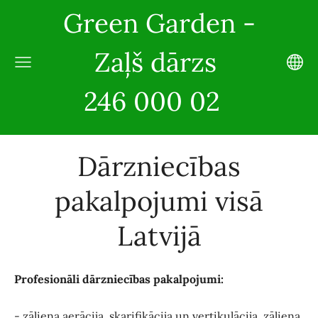
Green Garden -
Zaļš dārzs
246 000 02
Dārzniecības
pakalpojumi visā
Latvijā
Profesionāli dārzniecības pakalpojumi:
- zāliena aerācija, skarifikācija un vertikulācija, zāliena