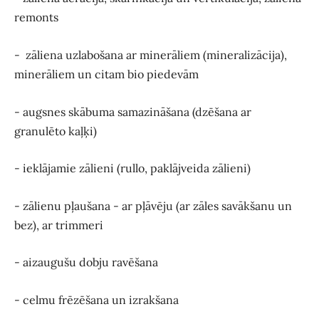
remonts
- zāliena uzlabošana ar minerāliem (mineralizācija),
minerāliem un citam bio piedevām
- augsnes skābuma samazināšana (dzēšana ar
granulēto kaļķi)
- ieklājamie zālieni (rullo, paklājveida zālieni)
- zālienu pļaušana - ar pļāvēju (ar zāles savākšanu un
bez), ar trimmeri
- aizaugušu dobju ravēšana
- celmu frēzēšana un izrakšana