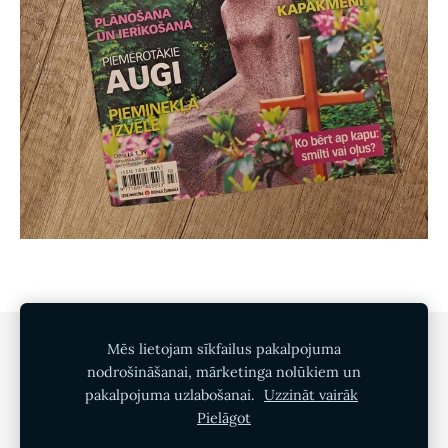
Sīkdatnes
Mēs lietojam sīkfailus pakalpojuma
nodrošināšanai, mārketinga nolūkiem un
pakalpojuma uzlabošanai.
Uzzināt vairāk
Green Garden SIA
Pielāgot
Dārzu māksla un īpašumu pārvalde