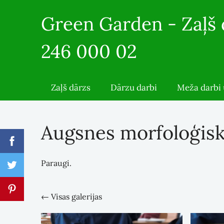
Green Garden - Zaļš
246 000 02
Zaļš dārzs
Dārzu darbi
Meža darbi 
Augsnes morfoloģis
Paraugi.
Visas galerijas