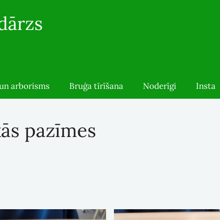
 dārzs
un arborisms
Bruģa tīrīšana
Noderīgi
Insta
kās pazīmes